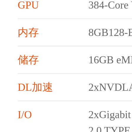
GPU
384-Core 
内存
8GB128-
储存
16GB eM
DL加速
2xNVDLA
I/O
2xGigabi
2.0 TYP