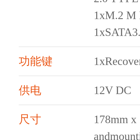
1xM.2 M
1xSATA3
功能键
1xRecove
供电
12V DC
尺寸
178mm x 
andmounti