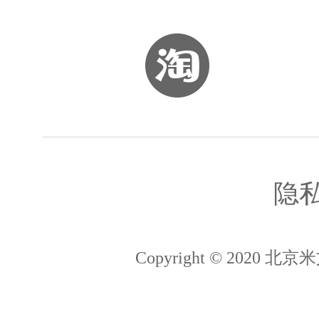
Jetson资料
智联招聘
Jetson论坛
BOSS直聘
隐
Jetson百科
拉勾
Copyright © 202
猎聘