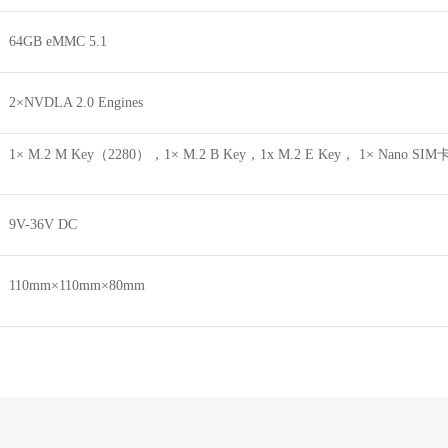
64GB eMMC 5.1
2
×
NVDLA 2.0 Engines
1× M.2 M Key（2280），1× M.2 B Key，1x M.2 E Key， 1× Nano SI
9V-36V DC
110mm×110mm×80mm