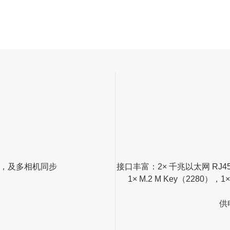
机，及多相机同步
接口丰富：2× 千兆以太网 RJ45 (
1× M.2 M Key（2280），1×
供