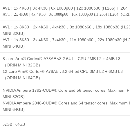
AV1：1x 4K60 | 3x 4K30 | 6x 1080p60 | 12x 1080p30 (H.265) H.2
AV1：
2x 4K60 | 4x 4K30 | 8x 1080p60 | 16x 1080p30 (H.265) H.264
（ORI
AV1：1x 8K30，2x 4K60，4x4k30，9x 1080p60，18x 1080p30 (H.26
MINI 32GB）
AV1：1x 8K30，3x 4K60，7x4k30，11x 1080p60，22x 1080p30 (H.2
MINI 64GB）
8-core Arm® Cortex®-A78AE v8.2 64-bit CPU 2MB L2 + 4MB L3
（ORIN MINI 32GB）
12-core Arm® Cortex®-A78AE v8.2 64-bit CPU 3MB L2 + 6MB L3
（ORIN MINI 64GB）
NVIDIA Ampere 1792-CUDA® Core and 56 tensor cores, Maximum
MINI 32GB）
NVIDIA Ampere 2048-CUDA® Cores and 64 tensor cores, Maximum
MINI 64GB）
32GB | 64GB