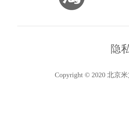
Jetson论坛
BOSS直聘
隐
Jetson百科
拉勾
Copyright © 202
猎聘
简历投递：hr@miivii.