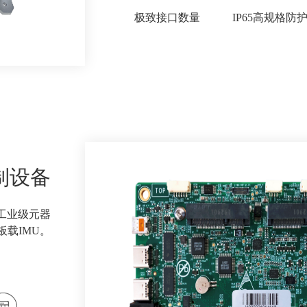
极致接口数量
IP65高规格防
制设备
工业级元器
载IMU。