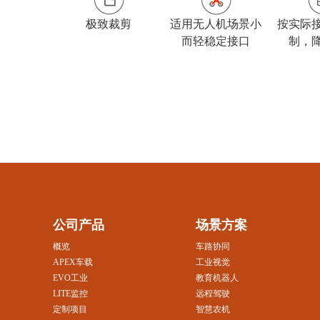
极致裁剪
适用无人机场景小
按实际
而轻稳定接口
制，
公司产品
场景方案
概览
车路协同
APEX车载
工业视觉
EVO工业
教育机器人
LITE监控
远程驾驶
定制项目
智慧农机