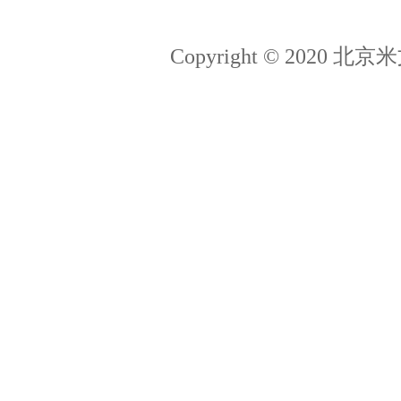
Jetson百科
拉勾
Copyright © 202
猎聘
简历投递：hr@miivii.