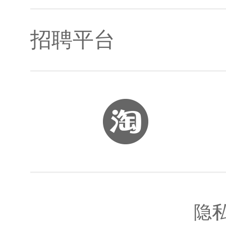
招聘平台
开发者社区
Jetson生态合作伙伴
Jetson资料
智联招聘
Jetson论坛
BOSS直聘
隐