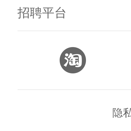
招聘平台
开发者社区
Jetson生态合作伙伴
Jetson资料
智联招聘
Jetson论坛
BOSS直聘
隐
Jetson百科
拉勾