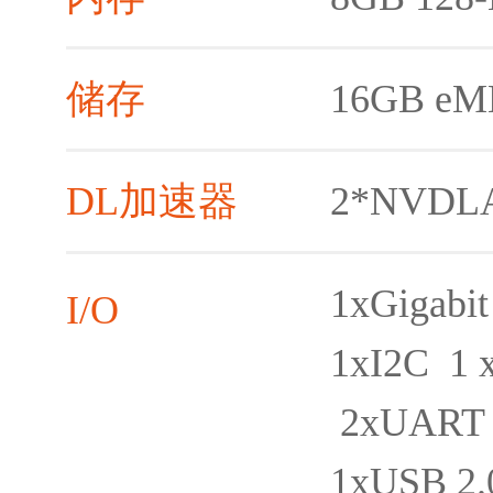
储存
16GB eM
DL加速器
2*NVDLA
1xGigabit
I/O
1xI2C 1
2xUAR
1xUSB 2.