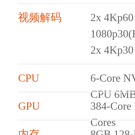
视频解码
2x 4Kp60
1080p30(
2x 4Kp30
CPU
6-Core N
CPU 6MB
GPU
384-Core
Cores
内存
8GB 128-