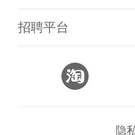
招聘平台
开发者社区
Jetson生态合作伙伴
Jetson资料
智联招聘
Jetson论坛
BOSS直聘
隐