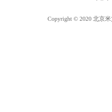
Jetson百科
拉勾
Copyright © 202
猎聘
简历投递：hr@miivii.