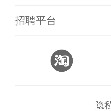
招聘平台
开发者社区
Jetson生态合作伙伴
Jetson资料
智联招聘
Jetson论坛
BOSS直聘
隐