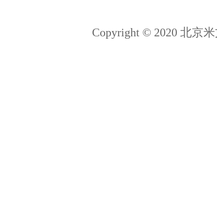
Jetson百科
拉勾
Copyright © 202
猎聘
简历投递：hr@miivii.